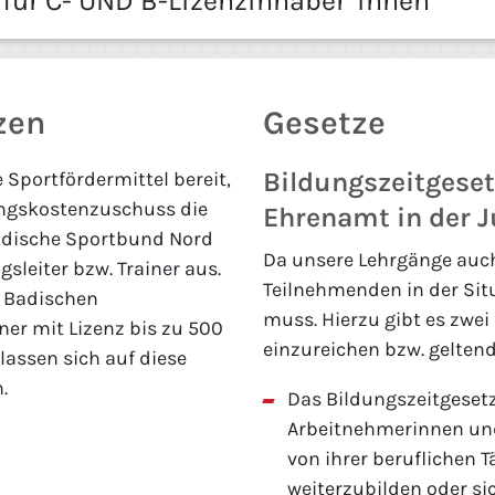
ür C- UND B-Lizenzinhaber*innen
zen
Gesetze
Bildungszeitgeset
 Sportfördermittel bereit,
ungskostenzuschuss die
Ehrenamt in der 
Badische Sportbund Nord
Da unsere Lehrgänge auch
sleiter bzw. Trainer aus.
Teilnehmenden in der Sit
s Badischen
muss. Hierzu gibt es zwe
ner mit Lizenz bis zu 500
einzureichen bzw. gelten
lassen sich auf diese
n.
Das Bildungszeitgeset
Arbeitnehmerinnen und 
von ihrer beruflichen T
weiterzubilden oder si