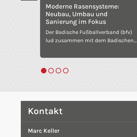
Moderne Rasensysteme:
n -
Neubau, Umbau und
Sepp-
Sanierung im Fokus
Der Badische Fußballverband (bfv)
echnik-
lud zusammen mit dem Badischen
aucht es
Sportbund Nord (BSB) sowie den
gemeinsamen Partnern
von Werten
Sportstättenbau Garten-Moser und
der „Sepp-
Polytan in die Sportschule Schöneck
 Trainer-
zur praxisorientierten Fortbildung
ung Sepp
„Moderne Rasensysteme“ ein, die
Fußball-
Einblick in den Sportstättenbau bot.
rtelsmann
Kontakt
ftung
Marc Keller
e