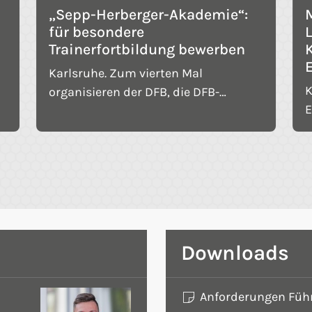
„Sepp-Herberger-Akademie“:
für besondere
Trainerfortbildung bewerben
Karlsruhe. Zum vierten Mal
K
organisieren der DFB, die DFB-
E
Stiftung Sepp-Herberger, die
G
Bertelsmann Stiftung und die Werte-
D
Stiftung gemeinsam mit dem bfv die
b
„Sepp-Herberger-Akademie“, eine
S
Trainerfortbildung, die Praxistipps
T
und Hilfestellungen an die Hand gibt,
F
um die Wertebildung im Team zu
d
stärken. In diesem Jahr findet die
Downloads
b
Veranstaltung vom 22. bis zum 24.
a
Oktober in der Sportschule Schöneck
Anforderungen Füh
v
statt.