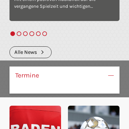
vergangene Spielzeit und wichtigen
Weichenstellungen für die Saison 2026/2027
hat der Fußballkreis Buchen seinen Staffeltag
in Walldürn abgehalten. Neben
Regeländerungen, Fair-Play- und
Kinderschutzthemen standen die Spielpläne,
Auf- und Abstiegsregelungen sowie die Ehrung
Alle News
des Ehrenamts im Mittelpunkt.
Termine