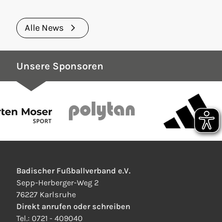
und Karlsruher SC (Frauen) krönten sich mit
dem Titel der badischen Pokalsiegerinnen
Alle News
2025/26.
Unsere Sponsoren
Badischer Fußballverband e.V.
Sepp-Herberger-Weg 2
76227 Karlsruhe
Direkt anrufen oder schreiben
Tel.:
0721 - 409040