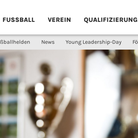
FUSSBALL
VEREIN
QUALIFIZIERUNG
ßballhelden
News
Young Leadership-Day
F