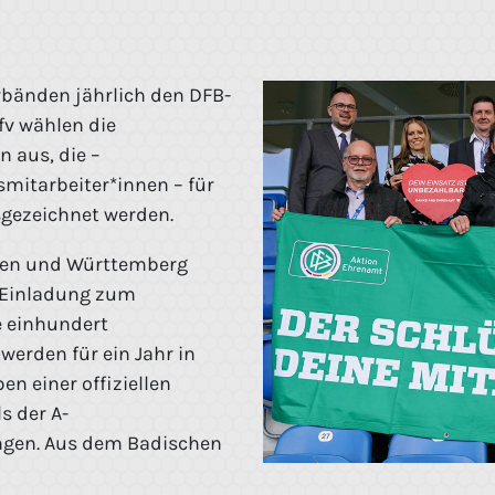
erbänden jährlich den DFB-
fv wählen die
n aus, die –
smitarbeiter*innen – für
sgezeichnet werden.
den und Württemberg
e Einladung zum
 einhundert
erden für ein Jahr in
n einer offiziellen
s der A-
ngen. Aus dem Badischen