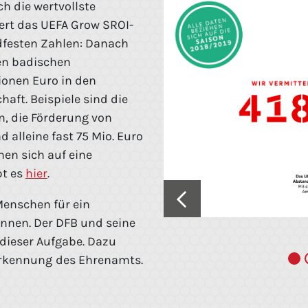
ch die wertvollste
ert das UEFA Grow SROI-
dfesten Zahlen: Danach
en badischen
ionen Euro in den
aft. Beispiele sind die
, die Förderung von
 alleine fast 75 Mio. Euro
hen sich auf eine
bt es
hier
.
Menschen für ein
innen. Der DFB und seine
 dieser Aufgabe. Dazu
erkennung
des Ehrenamts.