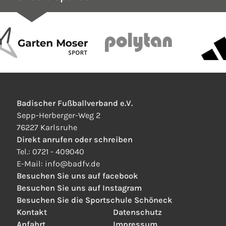
Badischer Fußballverband e.V.
Sepp-Herberger-Weg 2
76227 Karlsruhe
Direkt anrufen oder schreiben
Tel.:
0721 - 409040
E-Mail:
info
@
badfv.de
Besuchen Sie uns auf facebook
Besuchen Sie uns auf Instagram
Besuchen Sie die Sportschule Schöneck
Kontakt
Datenschutz
Anfahrt
Impressum