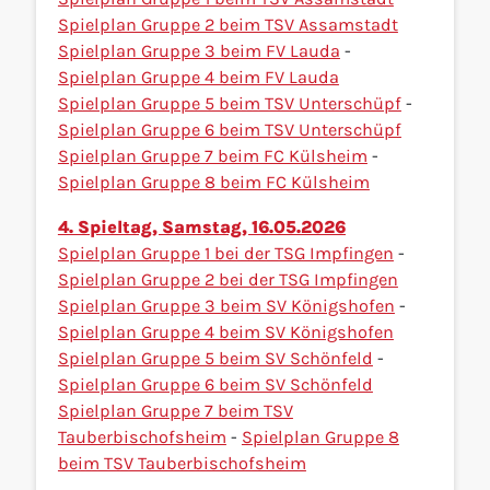
Spielplan Gruppe 2 beim TSV Assamstadt
Spielplan Gruppe 3 beim FV Lauda
-
Spielplan Gruppe 4 beim FV Lauda
Spielplan Gruppe 5 beim TSV Unterschüpf
-
Spielplan Gruppe 6 beim TSV Unterschüpf
Spielplan Gruppe 7 beim FC Külsheim
-
Spielplan Gruppe 8 beim FC Külsheim
4. Spieltag, Samstag, 16.05.2026
Spielplan Gruppe 1 bei der TSG Impfingen
-
Spielplan Gruppe 2 bei der TSG Impfingen
Spielplan Gruppe 3 beim SV Königshofen
-
Spielplan Gruppe 4 beim SV Königshofen
Spielplan Gruppe 5 beim SV Schönfeld
-
Spielplan Gruppe 6 beim SV Schönfeld
Spielplan Gruppe 7 beim TSV
Tauberbischofsheim
-
Spielplan Gruppe 8
beim TSV Tauberbischofsheim