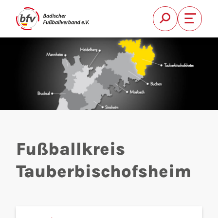
Suche
Font Si
FUSSBALL
VEREIN
QUALIFIZI
Suchen
BFV
Fußballkreis
KREISE
Tauberbischofsheim