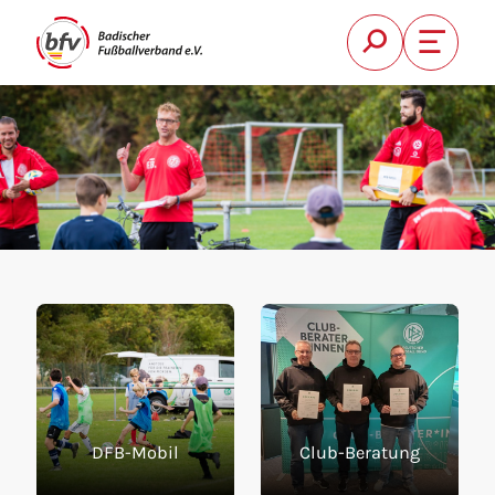
Suche
Font Si
FUSSBALL
VEREIN
QUALIFIZI
Suchen
BFV
KREISE
DFB-Mobil
Club-Beratung