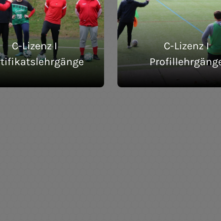
C-Lizenz I
C-Lizenz I
tifikatslehrgänge
Profillehrgäng