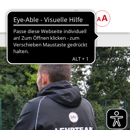
BFV
KREISE
Suche
Font Size
FUSSBALL
STRG
+
STRG
-
VEREIN
QUALIFIZIERUNG
BFV
Suchen
KREISE