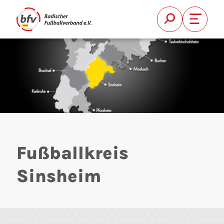
Suche
Font Si
FUSSBALL
VEREIN
QUALIFIZI
Suchen
BFV
Fußballkreis
KREISE
Sinsheim