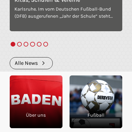
Karlsruhe. Im vom Deutschen Fußball-Bund
(DFB) ausgerufenen „Jahr der Schule“ steht
der Schulfußball im Mittelpunkt. Um Kitas,
Schulen und Vereine über die vielfältigen
Chancen, Mehrwerte und konkrete
Kooperationsmöglichkeiten im Bereich
Fußball zu informieren, bietet der Badische
Fußballverband (bfv) am 5. August eine
Alle News
digitale Informationsveranstaltung unter dem
Titel „Fit für die Zukunft“ an.
Über uns
Fußball