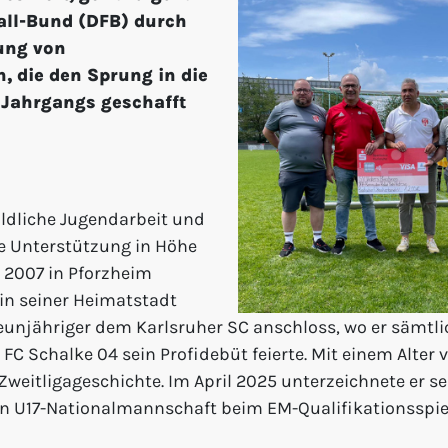
all-Bund (DFB) durch
ung von
 die den Sprung in die
 Jahrgangs geschafft
bildliche Jugendarbeit und
e Unterstützung in Höhe
 2007 in Pforzheim
in seiner Heimatstadt
 Neunjähriger dem Karlsruher SC anschloss, wo er sämt
 Schalke 04 sein Profidebüt feierte. Mit einem Alter v
weitligageschichte. Im April 2025 unterzeichnete er sei
en U17-Nationalmannschaft beim EM-Qualifikationsspie