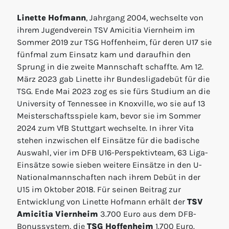
Linette Hofmann
, Jahrgang 2004, wechselte von
ihrem Jugendverein TSV Amicitia Viernheim im
Sommer 2019 zur TSG Hoffenheim, für deren U17 sie
fünfmal zum Einsatz kam und daraufhin den
Sprung in die zweite Mannschaft schaffte. Am 12.
März 2023 gab Linette ihr Bundesligadebüt für die
TSG. Ende Mai 2023 zog es sie fürs Studium an die
University of Tennessee in Knoxville, wo sie auf 13
Meisterschaftsspiele kam, bevor sie im Sommer
2024 zum VfB Stuttgart wechselte. In ihrer Vita
stehen inzwischen elf Einsätze für die badische
Auswahl, vier im DFB U16-Perspektivteam, 63 Liga-
Einsätze sowie sieben weitere Einsätze in den U-
Nationalmannschaften nach ihrem Debüt in der
U15 im Oktober 2018. Für seinen Beitrag zur
Entwicklung von Linette Hofmann erhält der
TSV
Amicitia Viernheim
3.700 Euro aus dem DFB-
Bonussystem, die
TSG Hoffenheim
1.700 Euro.