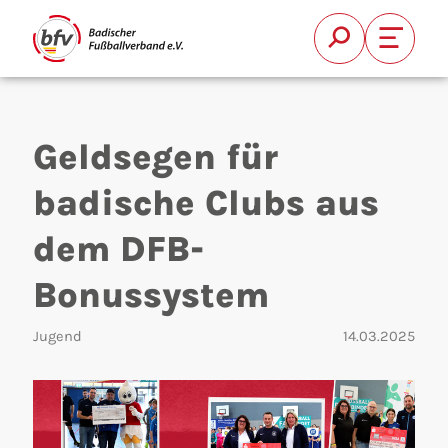
Suche
Font Si
Geldsegen für
badische Clubs aus
dem DFB-
Suchen
Bonussystem
Jugend
14.03.2025