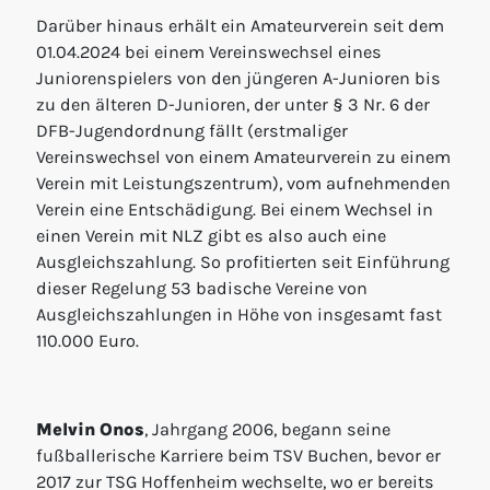
Darüber hinaus erhält ein Amateurverein seit dem
01.04.2024 bei einem Vereinswechsel eines
Juniorenspielers von den jüngeren A-Junioren bis
zu den älteren D-Junioren, der unter § 3 Nr. 6 der
DFB-Jugendordnung fällt (erstmaliger
Vereinswechsel von einem Amateurverein zu einem
Verein mit Leistungszentrum), vom aufnehmenden
Verein eine Entschädigung. Bei einem Wechsel in
einen Verein mit NLZ gibt es also auch eine
Ausgleichszahlung. So profitierten seit Einführung
dieser Regelung 53 badische Vereine von
Ausgleichszahlungen in Höhe von insgesamt fast
110.000 Euro.
Melvin Onos
, Jahrgang 2006, begann seine
fußballerische Karriere beim TSV Buchen, bevor er
2017 zur TSG Hoffenheim wechselte, wo er bereits