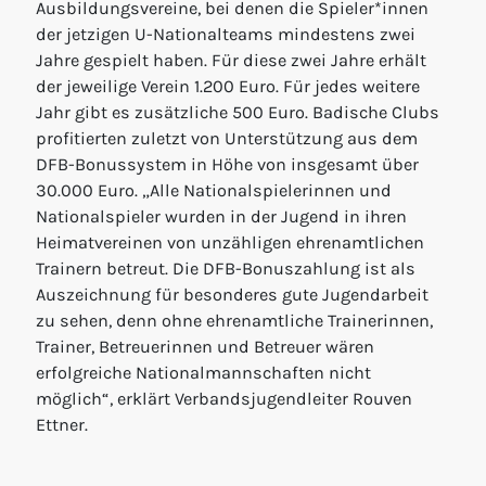
Ausbildungsvereine, bei denen die Spieler*innen
der jetzigen U-Nationalteams mindestens zwei
Jahre gespielt haben. Für diese zwei Jahre erhält
der jeweilige Verein 1.200 Euro. Für jedes weitere
Jahr gibt es zusätzliche 500 Euro. Badische Clubs
profitierten zuletzt von Unterstützung aus dem
DFB-Bonussystem in Höhe von insgesamt über
30.000 Euro. „Alle Nationalspielerinnen und
Nationalspieler wurden in der Jugend in ihren
Heimatvereinen von unzähligen ehrenamtlichen
Trainern betreut. Die DFB-Bonuszahlung ist als
Auszeichnung für besonderes gute Jugendarbeit
zu sehen, denn ohne ehrenamtliche Trainerinnen,
Trainer, Betreuerinnen und Betreuer wären
erfolgreiche Nationalmannschaften nicht
möglich“, erklärt Verbandsjugendleiter Rouven
Ettner.