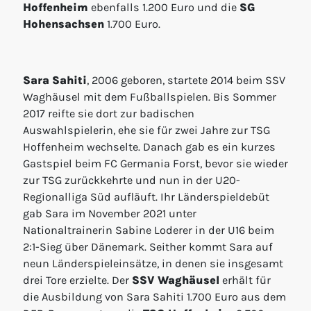
Hoffenheim
ebenfalls 1.200 Euro und die
SG
Hohensachsen
1.700 Euro.
Sara Sahiti
, 2006 geboren, startete 2014 beim SSV
Waghäusel mit dem Fußballspielen. Bis Sommer
2017 reifte sie dort zur badischen
Auswahlspielerin, ehe sie für zwei Jahre zur TSG
Hoffenheim wechselte. Danach gab es ein kurzes
Gastspiel beim FC Germania Forst, bevor sie wieder
zur TSG zurückkehrte und nun in der U20-
Regionalliga Süd aufläuft. Ihr Länderspieldebüt
gab Sara im November 2021 unter
Nationaltrainerin Sabine Loderer in der U16 beim
2:1-Sieg über Dänemark. Seither kommt Sara auf
neun Länderspieleinsätze, in denen sie insgesamt
drei Tore erzielte. Der
SSV Waghäusel
erhält für
die Ausbildung von Sara Sahiti 1.700 Euro aus dem