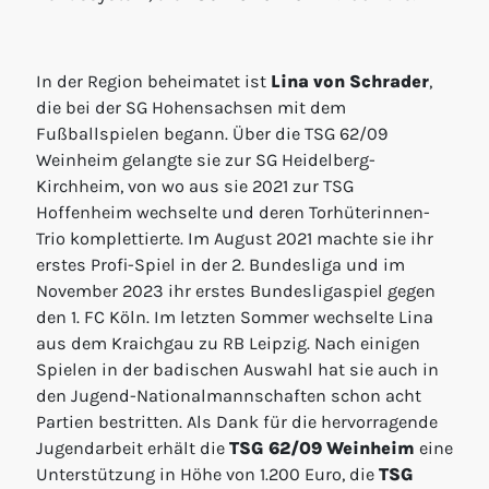
In der Region beheimatet ist
Lina von Schrader
,
die bei der SG Hohensachsen mit dem
Fußballspielen begann. Über die TSG 62/09
Weinheim gelangte sie zur SG Heidelberg-
Kirchheim, von wo aus sie 2021 zur TSG
Hoffenheim wechselte und deren Torhüterinnen-
Trio komplettierte. Im August 2021 machte sie ihr
erstes Profi-Spiel in der 2. Bundesliga und im
November 2023 ihr erstes Bundesligaspiel gegen
den 1. FC Köln. Im letzten Sommer wechselte Lina
aus dem Kraichgau zu RB Leipzig. Nach einigen
Spielen in der badischen Auswahl hat sie auch in
den Jugend-Nationalmannschaften schon acht
Partien bestritten. Als Dank für die hervorragende
Jugendarbeit erhält die
TSG 62/09 Weinheim
eine
Unterstützung in Höhe von 1.200 Euro, die
TSG