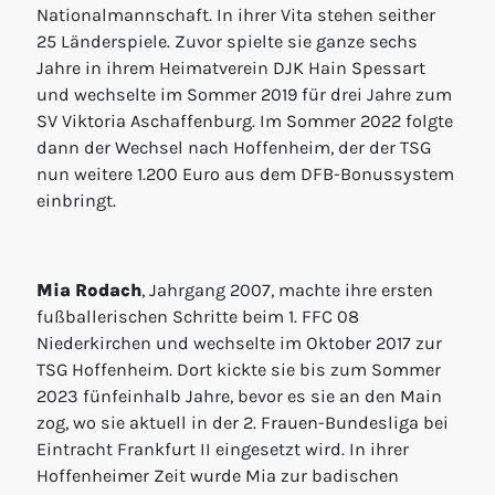
Nationalmannschaft. In ihrer Vita stehen seither
25 Länderspiele. Zuvor spielte sie ganze sechs
Jahre in ihrem Heimatverein DJK Hain Spessart
und wechselte im Sommer 2019 für drei Jahre zum
SV Viktoria Aschaffenburg. Im Sommer 2022 folgte
dann der Wechsel nach Hoffenheim, der der TSG
nun weitere 1.200 Euro aus dem DFB-Bonussystem
einbringt.
Mia Rodach
, Jahrgang 2007, machte ihre ersten
fußballerischen Schritte beim 1. FFC 08
Niederkirchen und wechselte im Oktober 2017 zur
TSG Hoffenheim. Dort kickte sie bis zum Sommer
2023 fünfeinhalb Jahre, bevor es sie an den Main
zog, wo sie aktuell in der 2. Frauen-Bundesliga bei
Eintracht Frankfurt II eingesetzt wird. In ihrer
Hoffenheimer Zeit wurde Mia zur badischen