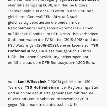
ebenfalls Jahrgang 2006, hin. Nadine Bitzers
Teamkollegin aus der U20 weist in der Hinrunde
gleichermaßen zwölf Einsätze auf. Auch
gleichzeitig debütierten die beiden in der
Nationalmannschaft, Leonie kommt inzwischen
auf über 25 Einsätze im DFB-Dress. Ihre vorherigen
Stationen waren der TV Stetten (2015-2018) und der
FSV Waiblingen (2018-2022), ehe es Leonie zur
TSG
Hoffenheim
zog. Da diese maßgeblich zu ihrer
fußballerischen Entwicklung beigetragen hat,
erhält sie aus dem DFB-Bonussystem 1.200 Euro.
Auch
Leni Wileschek
(*2006) gehört zum U20-
Team der
TSG Hoffenheim
in der Regionalliga Süd
und auch sie debütierte gemeinsam mit Nadine
Bitzer und Leonie Schetter im November 2021
gegen Dänemark in der deutschen U16-