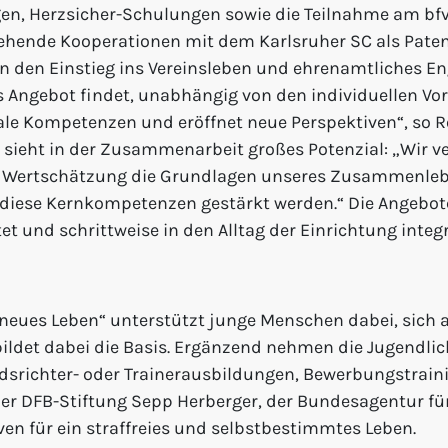
ngen, Herzsicher-Schulungen sowie die Teilnahme am b
tehende Kooperationen mit dem Karlsruher SC als Pate
 den Einstieg ins Vereinsleben und ehrenamtliches Eng
s Angebot findet, unabhängig von den individuellen Vo
ziale Kompetenzen und eröffnet neue Perspektiven“, so R
sieht in der Zusammenarbeit großes Potenzial: „Wir v
nd Wertschätzung die Grundlagen unseres Zusammenlebe
iese Kernkompetenzen gestärkt werden.“ Die Angebote 
 und schrittweise in den Alltag der Einrichtung integr
n neues Leben“ unterstützt junge Menschen dabei, sich 
ildet dabei die Basis. Ergänzend nehmen die Jugendlic
edsrichter- oder Trainerausbildungen, Bewerbungstra
r DFB-Stiftung Sepp Herberger, der Bundesagentur für 
en für ein straffreies und selbstbestimmtes Leben.