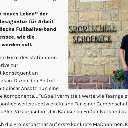
in neues Leben“ der
esagentur für Arbeit
dische Fußballverband
ensee, wie die
 werden soll.
ere Form des stationären
tive zur
pt konsequent an
ken. Durch den Beitritt
ält dieser Ansatz nun eine
e Komponente. „Fußball vermittelt Werte wie Teamgeist
persönlich weiterzuentwickeln und Teil einer Gemeinsc
Rößler, Vizepräsident des Badischen Fußballverbandes.
h die Projektpartner auf erste konkrete Maßnahmen. K