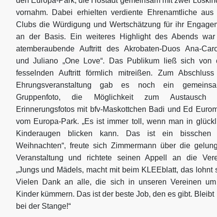
den Europa-Park, die Hostadt gemeinsam mit zwei Loskin
vornahm. Dabei erhielten verdiente Ehrenamtliche aus
Clubs die Würdigung und Wertschätzung für ihr Engage
an der Basis. Ein weiteres Highlight des Abends war
atemberaubende Auftritt des Akrobaten-Duos Ana-Caro
und Juliano „One Love“. Das Publikum ließ sich von
fesselnden Auftritt förmlich mitreißen. Zum Abschluss
Ehrungsveranstaltung gab es noch ein gemeins
Gruppenfoto, die Möglichkeit zum Austausch 
Erinnerungsfotos mit bfv-Maskottchen Badi und Ed Euro
vom Europa-Park. „Es ist immer toll, wenn man in glückl
Kinderaugen blicken kann. Das ist ein bisschen
Weihnachten“, freute sich Zimmermann über die gelun
Veranstaltung und richtete seinen Appell an die Vere
„Jungs und Mädels, macht mit beim KLEEblatt, das lohnt s
Vielen Dank an alle, die sich in unseren Vereinen um
Kinder kümmern. Das ist der beste Job, den es gibt. Bleibt 
bei der Stange!“