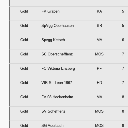
Gold
FV Graben
KA
5
Gold
SpVgg Oberhausen
BR
5
Gold
Spvgg Ketsch
MA
6
Gold
SC Oberschefflenz
MOS
7
Gold
FC Viktoria Enzberg
PF
7
Gold
VfB St. Leon 1967
HD
7
Gold
FV 08 Hockenheim
MA
8
Gold
SV Schefflenz
MOS
8
Gold
SG Auerbach
MOS
8