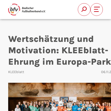
Suche
Font Si
Wertschätzung und
Motivation: KLEEblatt-
Ehrung im Europa-Park
Suchen
KLEEblatt
06.11