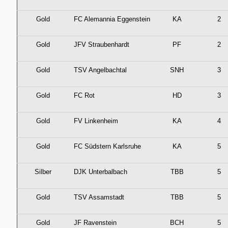
Gold
FC Alemannia Eggenstein
KA
2
Gold
JFV Straubenhardt
PF
2
Gold
TSV Angelbachtal
SNH
3
Gold
FC Rot
HD
3
Gold
FV Linkenheim
KA
4
Gold
FC Südstern Karlsruhe
KA
5
Silber
DJK Unterbalbach
TBB
5
Gold
TSV Assamstadt
TBB
5
Gold
JF Ravenstein
BCH
5