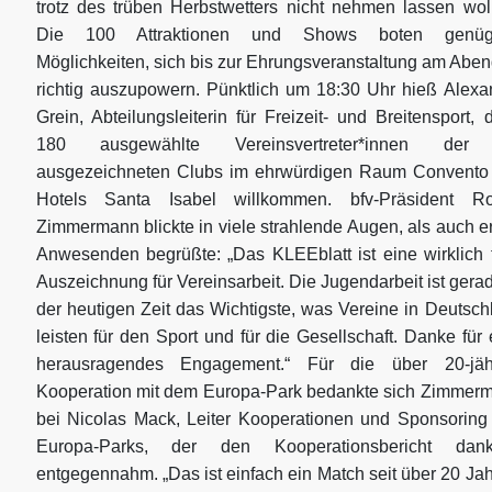
trotz des trüben Herbstwetters nicht nehmen lassen woll
Die 100 Attraktionen und Shows boten genüg
Möglichkeiten, sich bis zur Ehrungsveranstaltung am Aben
richtig auszupowern. Pünktlich um 18:30 Uhr hieß Alexa
Grein, Abteilungsleiterin für Freizeit- und Breitensport, 
180 ausgewählte Vereinsvertreter*innen der
ausgezeichneten Clubs im ehrwürdigen Raum Convento
Hotels Santa Isabel willkommen. bfv-Präsident R
Zimmermann blickte in viele strahlende Augen, als auch er
Anwesenden begrüßte: „Das KLEEblatt ist eine wirklich t
Auszeichnung für Vereinsarbeit. Die Jugendarbeit ist gerad
der heutigen Zeit das Wichtigste, was Vereine in Deutsch
leisten für den Sport und für die Gesellschaft. Danke für 
herausragendes Engagement.“ Für die über 20-jäh
Kooperation mit dem Europa-Park bedankte sich Zimmer
bei Nicolas Mack, Leiter Kooperationen und Sponsoring
Europa-Parks, der den Kooperationsbericht dan
entgegennahm. „Das ist einfach ein Match seit über 20 Jah